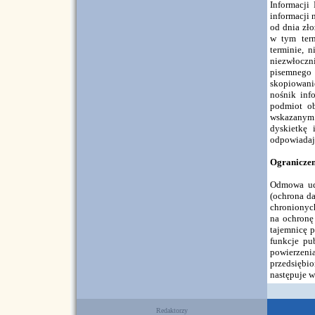
Informacji
informacji 
od dnia zł
w tym ter
terminie, 
niezwłoczni
pisemnego 
skopiowani
nośnik inf
podmiot o
wskazanym 
dyskietkę
odpowiadaj
Ograniczeni
Odmowa udz
(ochrona d
chronionych
na ochronę
tajemnicę p
funkcje pu
powierzen
przedsiębi
następuje w
Redaktorzy