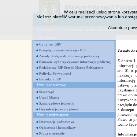
W celu realizacji usług strona korzys
Możesz określić warunki przechowywania lub dostęp
Akceptuje pow
O Biuletynie
>>
Zasady dostępu do informacji publicznej
O Biuletynie
Co to jest BIP?
Przepisy prawne dotyczące BIP
Zasady dos
Zasady dostępu do informacji publicznej
Z dniem 1 
Ponowne wykorzystywanie informacji publicznej
informacji 
Redaktorzy BIP Urzędu Miasta Bełchatowa
art. 61 o 
Polityka Prywatności
nakazuje 
Instrukcja BIP
informację
Menu podmiotowe
ustawą pr
uzyskania t
Samorząd
prawo do in
Urząd Miasta
• uzyskania
Samorządowe jednostki
• wglądu d
Organizacje pozarządowe
• dostępu 
powszechn
Menu przedmiotowe
Prawo to pr
Informacje podstawowe
wolno żądać
Ogłoszenia i komunikaty
Praca w urzędzie
Informacje