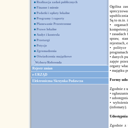
Realizacja zadań publicznych
Ogólna zas
Finanse i mienie
sprecyzowa
Podatki i opłaty lokalne
upublicznia
Programy i raporty
Są to m.in. 
Planowanie Przestrzenne
• organac
kompetencja
Prawo lokalne
• zasadach
Audyt i kontrola
spraw, sta
Przetargi
rejestrach,
Petycje
• polityc
Zgromadzenia
programach 
Oświadczenia majątkowe
• danych p
zajęte prz
Wybory/Referenda
organy wład
Rejestr zmian
• majątku 
e-URZĄD
Formy udos
Elektroniczna Skrzynka Podawcza
Zgodnie z u
• ogłaszani
• udostępni
• wyłożeni
(infomaty).
Udostępnia
Zgodnie z 