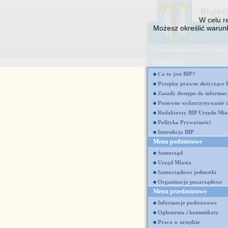
W celu re
Możesz określić warunk
Menu przedmiotowe
>>
Audyt
O Biuletynie
Co to jest BIP?
Przepisy prawne dotyczące 
Zasady dostępu do informacj
Ponowne wykorzystywanie in
Redaktorzy BIP Urzędu Mia
Polityka Prywatności
Instrukcja BIP
Menu podmiotowe
Samorząd
Urząd Miasta
Samorządowe jednostki
Organizacje pozarządowe
Menu przedmiotowe
Informacje podstawowe
Ogłoszenia i komunikaty
Praca w urzędzie