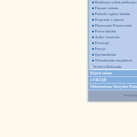
Realizacja zadań publicznyc
Finanse i mienie
Podatki i opłaty lokalne
Programy i raporty
Planowanie Przestrzenne
Prawo lokalne
Audyt i kontrola
Przetargi
Petycje
Zgromadzenia
Oświadczenia majątkowe
Wybory/Referenda
Rejestr zmian
e-URZĄD
Elektroniczna Skrzynka Pod
Redaktorz