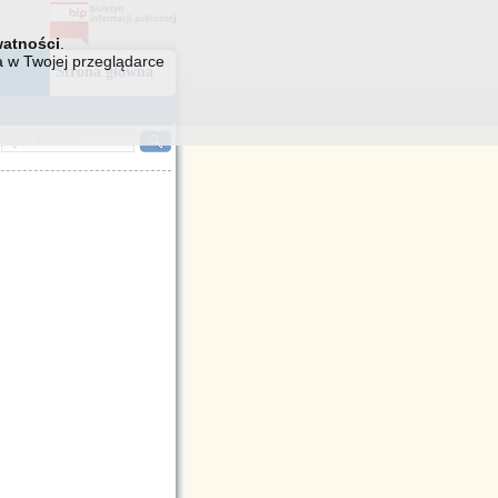
watności
.
a w Twojej przeglądarce
Strona główna