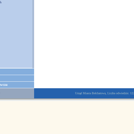
h
awcza
y
Urząd Miasta Bełchatowa, Liczba odwiedzin: 1