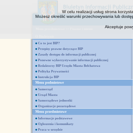
W celu realizacji usług strona korzys
Możesz określić warunki przechowywania lub dostęp
Akceptuje pow
Menu przedmiotowe
>>
Finanse i mienie
O Biuletynie
Co to jest BIP?
Przepisy prawne dotyczące BIP
Zasady dostępu do informacji publicznej
Ponowne wykorzystywanie informacji publicznej
Redaktorzy BIP Urzędu Miasta Bełchatowa
Polityka Prywatności
Instrukcja BIP
Menu podmiotowe
Samorząd
Urząd Miasta
Samorządowe jednostki
Organizacje pozarządowe
Menu przedmiotowe
Informacje podstawowe
Ogłoszenia i komunikaty
Praca w urzędzie