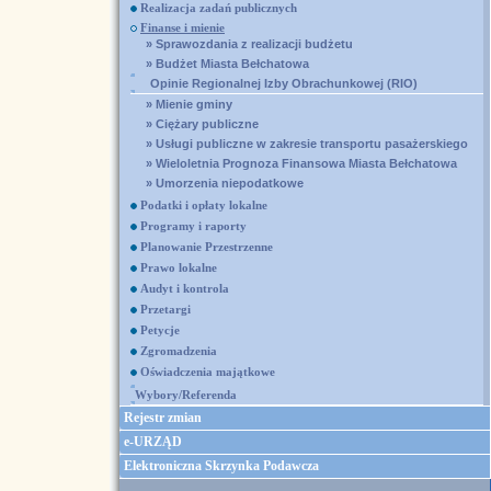
Realizacja zadań publicznych
Finanse i mienie
»
Sprawozdania z realizacji budżetu
»
Budżet Miasta Bełchatowa
Opinie Regionalnej Izby Obrachunkowej (RIO)
»
Mienie gminy
»
Ciężary publiczne
»
Usługi publiczne w zakresie transportu pasażerskiego
»
Wieloletnia Prognoza Finansowa Miasta Bełchatowa
»
Umorzenia niepodatkowe
Podatki i opłaty lokalne
Programy i raporty
Planowanie Przestrzenne
Prawo lokalne
Audyt i kontrola
Przetargi
Petycje
Zgromadzenia
Oświadczenia majątkowe
Wybory/Referenda
Rejestr zmian
e-URZĄD
Elektroniczna Skrzynka Podawcza