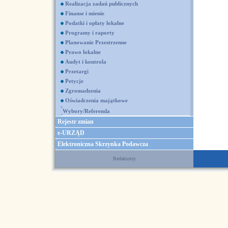
Realizacja zadań publicznych
Finanse i mienie
Podatki i opłaty lokalne
Programy i raporty
Planowanie Przestrzenne
Prawo lokalne
Audyt i kontrola
Przetargi
Petycje
Zgromadzenia
Oświadczenia majątkowe
Wybory/Referenda
Rejestr zmian
e-URZĄD
Elektroniczna Skrzynka Podawcza
Redaktorzy