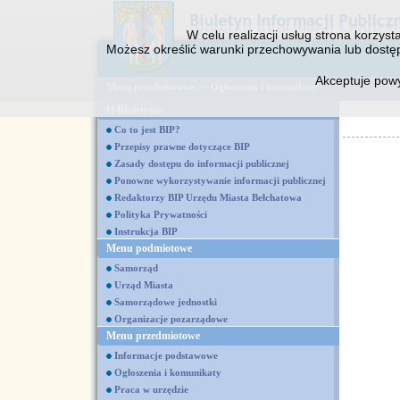
W celu realizacji usług strona korzys
Możesz określić warunki przechowywania lub dostęp
Akceptuje pow
Menu przedmiotowe
>>
Ogłoszenia i komunikaty
O Biuletynie
Co to jest BIP?
Przepisy prawne dotyczące BIP
Zasady dostępu do informacji publicznej
Ponowne wykorzystywanie informacji publicznej
Redaktorzy BIP Urzędu Miasta Bełchatowa
Polityka Prywatności
Instrukcja BIP
Menu podmiotowe
Samorząd
Urząd Miasta
Samorządowe jednostki
Organizacje pozarządowe
Menu przedmiotowe
Informacje podstawowe
Ogłoszenia i komunikaty
Praca w urzędzie