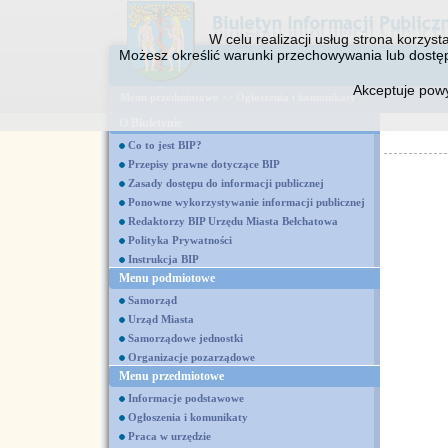
W celu realizacji usług strona korzys
Możesz określić warunki przechowywania lub dostęp
Akceptuje pow
Menu przedmiotowe
>>
Ogłoszenia i komunikaty
O Biuletynie
Co to jest BIP?
Przepisy prawne dotyczące BIP
Zasady dostępu do informacji publicznej
Ponowne wykorzystywanie informacji publicznej
Redaktorzy BIP Urzędu Miasta Bełchatowa
Polityka Prywatności
Instrukcja BIP
Menu podmiotowe
Samorząd
Urząd Miasta
Samorządowe jednostki
Organizacje pozarządowe
Menu przedmiotowe
Informacje podstawowe
Ogłoszenia i komunikaty
Praca w urzędzie