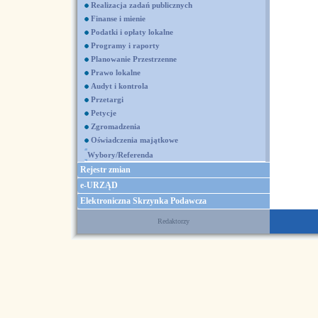
Realizacja zadań publicznych
Finanse i mienie
Podatki i opłaty lokalne
Programy i raporty
Planowanie Przestrzenne
Prawo lokalne
Audyt i kontrola
Przetargi
Petycje
Zgromadzenia
Oświadczenia majątkowe
Wybory/Referenda
Rejestr zmian
e-URZĄD
Elektroniczna Skrzynka Podawcza
Redaktorzy