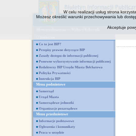
W celu realizacji usług strona korzys
Możesz określić warunki przechowywania lub dostęp
Akceptuje pow
Menu przedmiotowe
>>
Wybory/Referenda
O Biuletynie
Co to jest BIP?
Przepisy prawne dotyczące BIP
Zasady dostępu do informacji publicznej
Ponowne wykorzystywanie informacji publicznej
Redaktorzy BIP Urzędu Miasta Bełchatowa
Polityka Prywatności
Instrukcja BIP
Menu podmiotowe
Samorząd
Urząd Miasta
Samorządowe jednostki
Organizacje pozarządowe
Menu przedmiotowe
Informacje podstawowe
Ogłoszenia i komunikaty
Praca w urzędzie