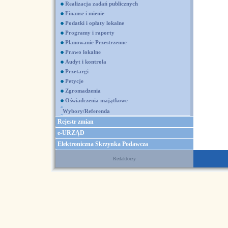
Realizacja zadań publicznych
Finanse i mienie
Podatki i opłaty lokalne
Programy i raporty
Planowanie Przestrzenne
Prawo lokalne
Audyt i kontrola
Przetargi
Petycje
Zgromadzenia
Oświadczenia majątkowe
Wybory/Referenda
Rejestr zmian
e-URZĄD
Elektroniczna Skrzynka Podawcza
Redaktorzy