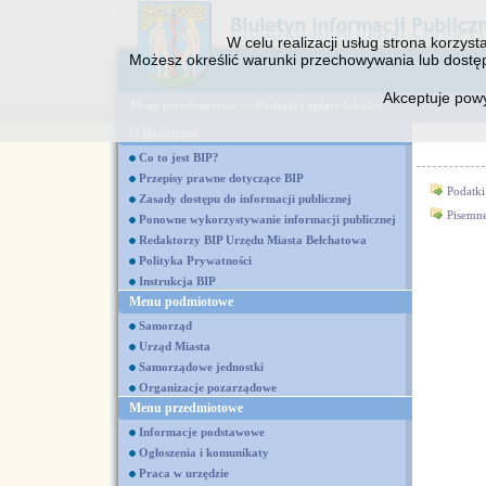
W celu realizacji usług strona korzys
Możesz określić warunki przechowywania lub dostęp
Akceptuje pow
Menu przedmiotowe
>>
Podatki i opłaty lokalne
O Biuletynie
Co to jest BIP?
Przepisy prawne dotyczące BIP
Podatki
Zasady dostępu do informacji publicznej
Pisemne
Ponowne wykorzystywanie informacji publicznej
Redaktorzy BIP Urzędu Miasta Bełchatowa
Polityka Prywatności
Instrukcja BIP
Menu podmiotowe
Samorząd
Urząd Miasta
Samorządowe jednostki
Organizacje pozarządowe
Menu przedmiotowe
Informacje podstawowe
Ogłoszenia i komunikaty
Praca w urzędzie