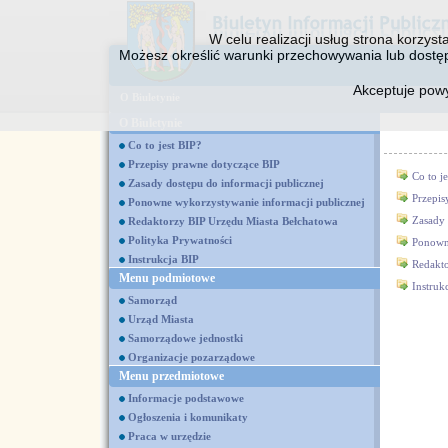
W celu realizacji usług strona korzys
Możesz określić warunki przechowywania lub dostęp
Akceptuje pow
O Biuletynie
O Biuletynie
Co to jest BIP?
Przepisy prawne dotyczące BIP
Co to j
Zasady dostępu do informacji publicznej
Przepis
Ponowne wykorzystywanie informacji publicznej
Zasady 
Redaktorzy BIP Urzędu Miasta Bełchatowa
Polityka Prywatności
Ponowne
Instrukcja BIP
Redakto
Menu podmiotowe
Instruk
Samorząd
Urząd Miasta
Samorządowe jednostki
Organizacje pozarządowe
Menu przedmiotowe
Informacje podstawowe
Ogłoszenia i komunikaty
Praca w urzędzie